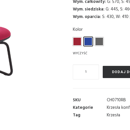
Wym. całkowity:
G: 570, S: 4
Wym. siedziska:
G: 445, S: 4
Wym. oparcia:
S: 430, W: 410
Kolor
wyczyść
ilość
DODAJ D
Krzesło
wizytacyjne
-
Zoom
SKU
CH0710RB
Kategorie
Krzesła kon
Tag
Krzesła