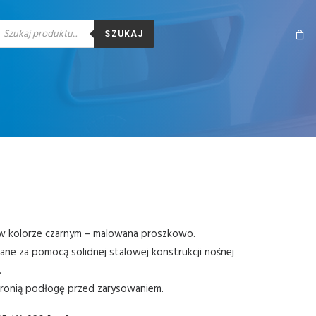
yszukiwarka produktów
SZUKAJ
w kolorze czarnym – malowana proszkowo.
e za pomocą solidnej stalowej konstrukcji nośnej
.
hronią podłogę przed zarysowaniem.