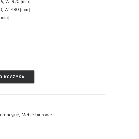
55, W: 920 [mm]
60, W: 480 [mm]
 [mm]
O KOSZYKA
ferencyjne
,
Meble biurowe